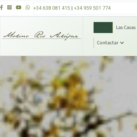
Ir al contenido
+34 638 081 415
|
+34 959 501 774
Home
Las Casas
Contactar