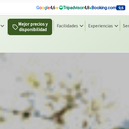
G
o
o
g
l
e
4,6
Tripadvisor
4,8
Booking.com
9,6
Mejor precios y
Facilidades
Experiencias
Se
disponibilidad