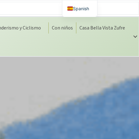
Spanish
Dutch
nderismo y Ciclismo
Con niños
Casa Bella Vista Zufre
English