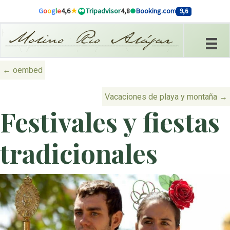
Ir al contenido
G
o
o
g
l
e
4,6
Tripadvisor
4,8
Booking.com
9,6
Posts navigation
← oembed
Vacaciones de playa y montaña →
Festivales y fiestas
tradicionales