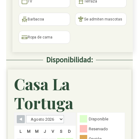
TV
Terraza
Barbacoa
Se admiten mascotas
Ropa de cama
Disponibilidad:
Casa La
Formulario de reserva
Tortuga
Disponible
Reservado
L
M
M
J
V
S
D
Opción