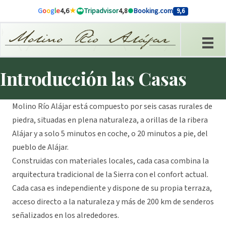
Ir al contenido
G
o
o
g
l
e
4,6
Tripadvisor
4,8
Booking.com
9,6
Introducción las Casas
Molino Río Alájar está compuesto por seis casas rurales de
piedra, situadas en plena naturaleza, a orillas de la ribera
Alájar y a solo 5 minutos en coche, o 20 minutos a pie, del
pueblo de Alájar.
Construidas con materiales locales, cada casa combina la
arquitectura tradicional de la Sierra con el confort actual.
Cada casa es independiente y dispone de su propia terraza,
acceso directo a la naturaleza y más de 200 km de senderos
señalizados en los alrededores.