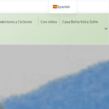
Spanish
Dutch
nderismo y Ciclismo
Con niños
Casa Bella Vista Zufre
English