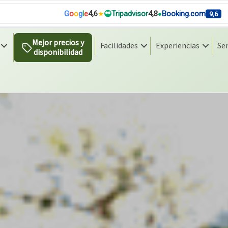
G
o
o
g
l
e
4,6
Tripadvisor
4,8
Booking.com
9,6
Mejor precios y
Facilidades
Experiencias
Se
disponibilidad