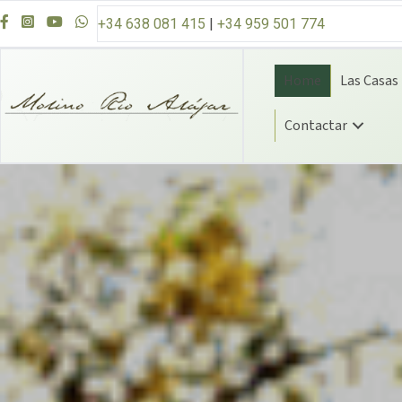
Ir al contenido
+34 638 081 415
|
+34 959 501 774
Home
Las Casas
Contactar