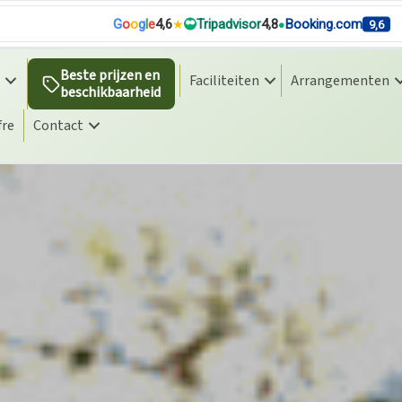
G
o
o
g
l
e
4,6
Tripadvisor
4,8
Booking.com
9,6
Beste prijzen en
Faciliteiten
Arrangementen
beschikbaarheid
fre
Contact