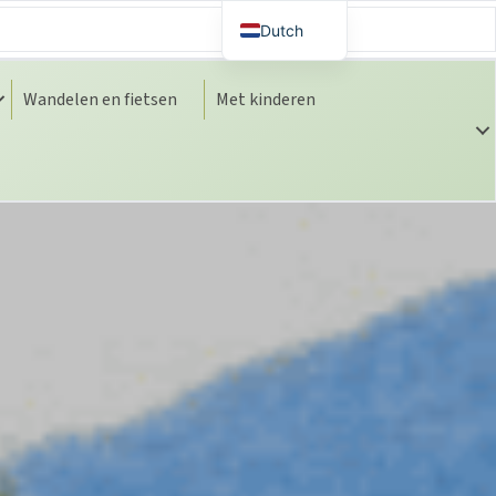
Dutch
Spanish
Wandelen en fietsen
Met kinderen
English