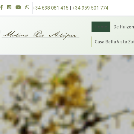
Overslaan naar inhoud
+34 638 081 415
|
+34 959 501 774
Home
De Huizen
Casa Bella Vista Zu