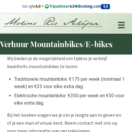
Overslaan naar inhoud
G
o
o
g
l
e
4,6
Tripadvisor
4,8
Booking.com
9,6
Verhuur Mountainbikes/E-bikes
Wij bieden je de mogelijkheid om tijdens je verblijf
kwaliteits mountainbikes te huren.
Traditionele mountainbike: €175 per week (minimaal 1
week) en €25 voor elke extra dag.
Elektrische mountainbike: €350 per week en €50 voor
elke extra dag.
Bij het boeken vragen we je om je lengte aan te geven en
of je een man of vrouw bent. Neem contact met ons op
voor meer informatie over verzekeringen.