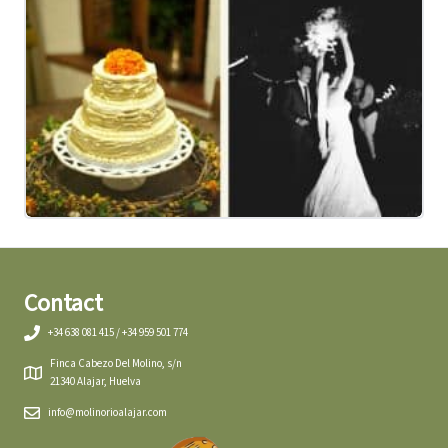
Contact
+34 638 081 415 / +34 959 501 774
Finca Cabezo Del Molino, s/n
21340 Alajar, Huelva
info@molinorioalajar.com