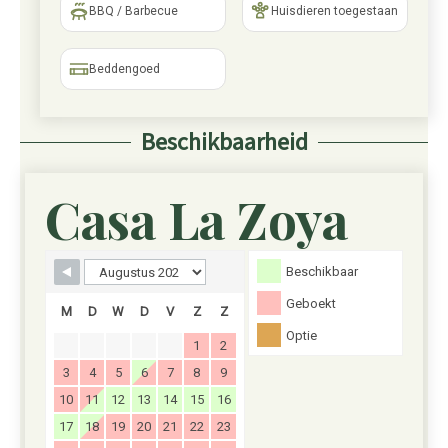
BBQ / Barbecue
Huisdieren toegestaan
Beddengoed
Beschikbaarheid
Casa La Zoya
Skip boekingsformulier
Beschikbaar
Geboekt
M
D
W
D
V
Z
Z
Optie
1
2
3
4
5
6
7
8
9
10
11
12
13
14
15
16
17
18
19
20
21
22
23