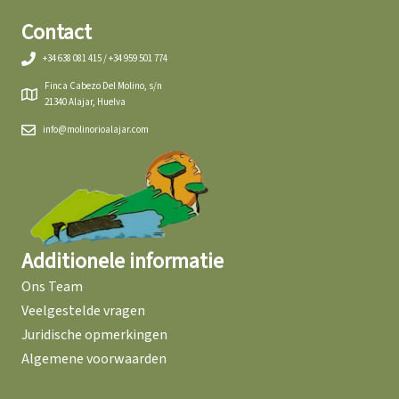
Contact
+34 638 081 415 / +34 959 501 774
Finca Cabezo Del Molino, s/n
21340 Alajar, Huelva
info@molinorioalajar.com
Additionele informatie
Ons Team
Veelgestelde vragen
Juridische opmerkingen
Algemene voorwaarden