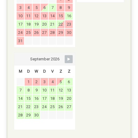
3
4
5
6
7
8
9
10
11
12
13
14
15
16
17
18
19
20
21
22
23
24
25
26
27
28
29
30
31
September 2026
M
D
W
D
V
Z
Z
1
2
3
4
5
6
7
8
9
10
11
12
13
14
15
16
17
18
19
20
21
22
23
24
25
26
27
28
29
30