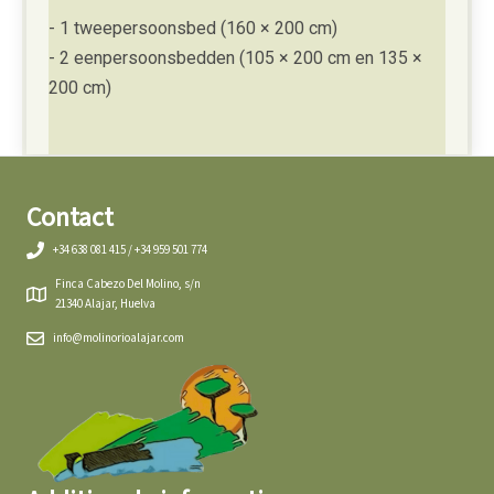
- 1 tweepersoonsbed (160 × 200 cm)
- 2 eenpersoonsbedden (105 × 200 cm en 135 ×
200 cm)
Contact
+34 638 081 415 / +34 959 501 774
Finca Cabezo Del Molino, s/n
21340 Alajar, Huelva
info@molinorioalajar.com