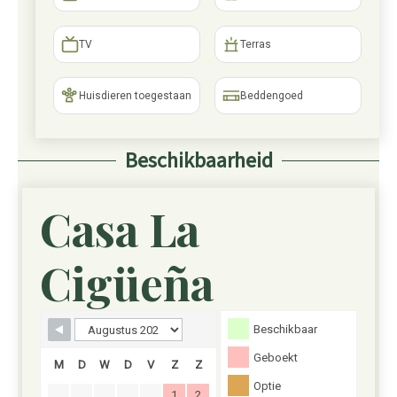
TV
Terras
Huisdieren toegestaan
Beddengoed
Beschikbaarheid
Casa La
Skip boekingsformulier
Cigüeña
Beschikbaar
Geboekt
M
D
W
D
V
Z
Z
Optie
1
2