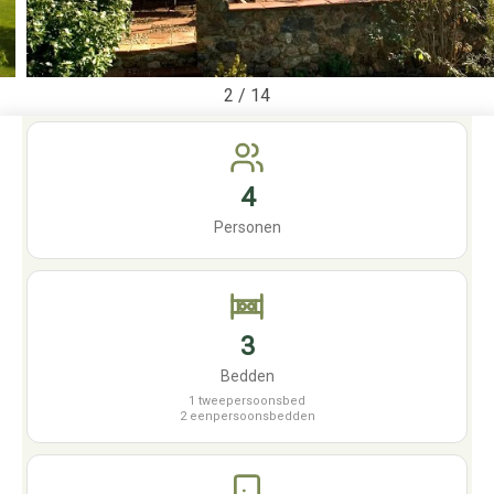
2
/
14
4
Personen
3
Bedden
1 tweepersoonsbed
2 eenpersoonsbedden