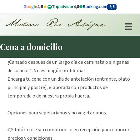
Ir al contenido
G
o
o
g
l
e
4,6
Tripadvisor
4,8
Booking.com
9,6
Cena a domicilio
¿Cansado después de un largo día de caminata o sin ganas
de cocinar? ¡No es ningún problema!
Encarga tu cena con un día de antelación (entrante, plato
principal y postre), elaborada con productos de
temporada o de nuestra propia huerta.
Opciones para vegetarianos y no vegetarianos.
👉 Infórmate sin compromiso en recepción para conocer
precios y condiciones.