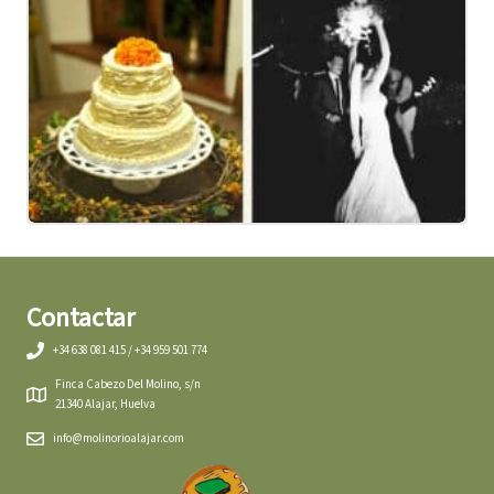
Contactar
+34 638 081 415 / +34 959 501 774
Finca Cabezo Del Molino, s/n
21340 Alajar, Huelva
info@molinorioalajar.com