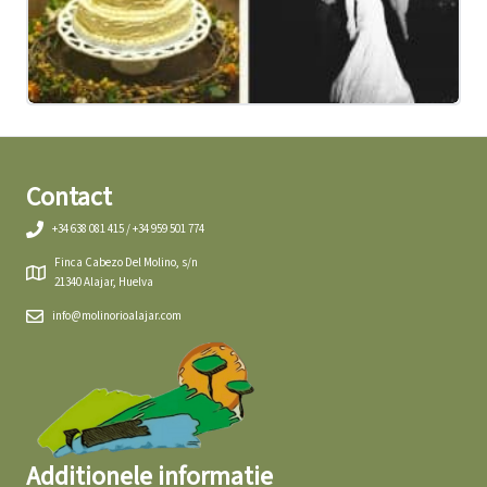
Contact
+34 638 081 415 / +34 959 501 774
Finca Cabezo Del Molino, s/n
21340 Alajar, Huelva
info@molinorioalajar.com
Additionele informatie