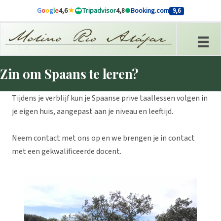
Overslaan naar inhoud
G
o
o
g
l
e
4,6
Tripadvisor
4,8
Booking.com
9,6
Zin om Spaans te leren?
Tijdens je verblijf kun je Spaanse prive taallessen volgen in
je eigen huis, aangepast aan je niveau en leeftijd.
Neem contact met ons op en we brengen je in contact
met een gekwalificeerde docent.