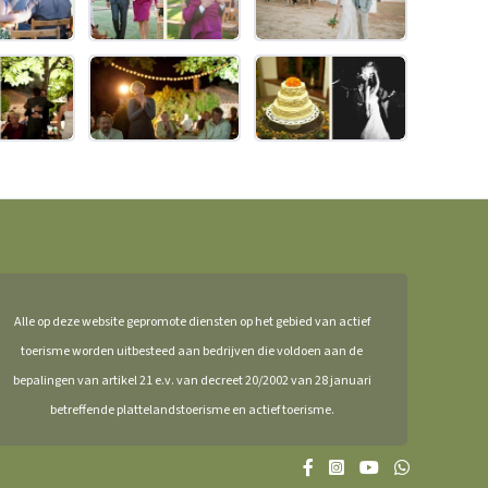
Alle op deze website gepromote diensten op het gebied van actief
toerisme worden uitbesteed aan bedrijven die voldoen aan de
bepalingen van artikel 21 e.v. van decreet 20/2002 van 28 januari
betreffende plattelandstoerisme en actief toerisme.