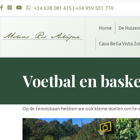
Overslaan naar inhoud
+34 638 081 415
|
+34 959 501 774
Home
De Huizen
Casa Bella Vista Zu
Voetbal en baske
Op de tennisbaan hebben we ook kleine doelen om te v