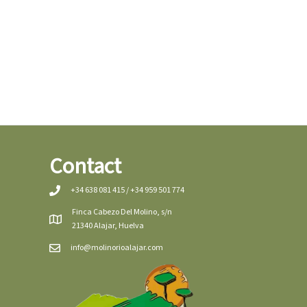
Contact
+34 638 081 415 / +34 959 501 774
Finca Cabezo Del Molino, s/n
21340 Alajar, Huelva
info@molinorioalajar.com