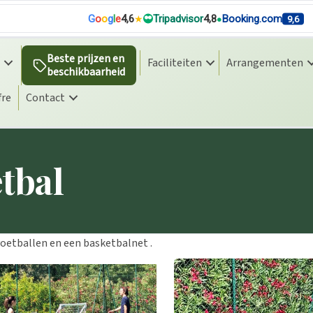
G
o
o
g
l
e
4,6
Tripadvisor
4,8
Booking.com
9,6
Beste prijzen en
Faciliteiten
Arrangementen
beschikbaarheid
fre
Contact
tbal
oetballen en een basketbalnet .